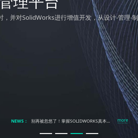
发管理平台
并对SolidWorks进行增值开发，从设计-管
不止是复制：解锁SOLIDWORKS镜像与阵列的高效协同设计力
秒设计 燃创意｜南京科德锐SOLIDWORKS 2026新产品发布会邀您解锁工业设计新体验···
SolidWorks不过是个画图软件？工程师笑了：你根本不懂三维设计的灵魂！
别再浪费时间找教程了！SOLIDWORKS自学真能速成？
more
别再被忽悠了！掌握SOLIDWORKS真本事，靠谱的教程到底去哪找？
NEWS：
SolidWorks三维制图培训：自学是条弯路？三大误区让90%的工程师付出代价！