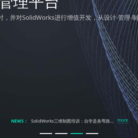
发管理平台
并对SolidWorks进行增值开发，从设计-管
不止是复制：解锁SOLIDWORKS镜像与阵列的高效协同设计力
秒设计 燃创意｜南京科德锐SOLIDWORKS 2026新产品发布会邀您解锁工业设计新体验···
SolidWorks不过是个画图软件？工程师笑了：你根本不懂三维设计的灵魂！
别再浪费时间找教程了！SOLIDWORKS自学真能速成？
别再被忽悠了！掌握SOLIDWORKS真本事，靠谱的教程到底去哪找？
more
NEWS：
SolidWorks三维制图培训：自学是条弯路？三大误区让90%的工程师付出代价！
SolidWorks培训：自学能行？别傻了！这才是职场逆袭的真相！