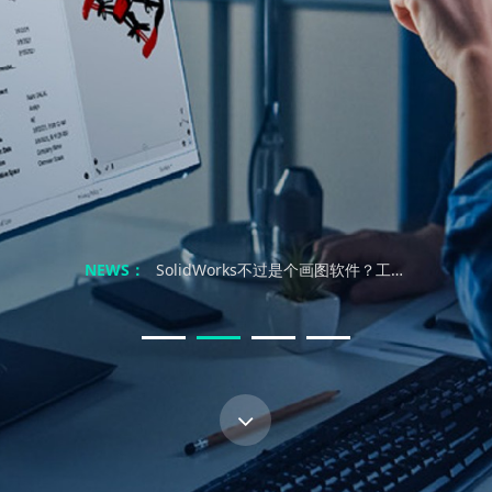
不止是复制：解锁SOLIDWORKS镜像与阵列的高效协同设计力
秒设计 燃创意｜南京科德锐SOLIDWORKS 2026新产品发布会邀您解锁工业设计新体验···
NEWS：
SolidWorks不过是个画图软件？工程师笑了：你根本不懂三维设计的灵魂！
别再浪费时间找教程了！SOLIDWORKS自学真能速成？
别再被忽悠了！掌握SOLIDWORKS真本事，靠谱的教程到底去哪找？
SolidWorks三维制图培训：自学是条弯路？三大误区让90%的工程师付出代价！
SolidWorks培训：自学能行？别傻了！这才是职场逆袭的真相！
「钣金专家的试金石」CSWP-SM来了，快来试试你是不是行业专家！
不止是复制：解锁SOLIDWORKS镜像与阵列的高效协同设计力